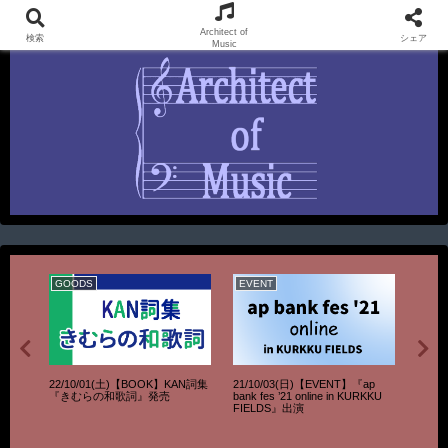
KAN UnOfficial FanSite & SEI Official FunSite
Architect of
検索
シェア
Music
GOODS
EVENT
LIVE
 ～the
22/10/01(土)【BOOK】KAN詞集
21/10/03(日)【EVENT】『ap
93/04
N
『きむらの和歌詞』発売
bank fes ’21 online in KURKKU
KAN 
FIELDS』出演
やく