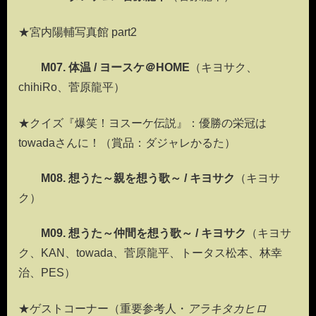
★宮内陽輔写真館 part2
M07. 体温 / ヨースケ＠HOME
（キヨサク、
chihiRo、菅原龍平）
★クイズ『爆笑！ヨスーケ伝説』：優勝の栄冠は
towadaさんに！（賞品：ダジャレかるた）
M08. 想うた～親を想う歌～ / キヨサク
（キヨサ
ク）
M09. 想うた～仲間を想う歌～ / キヨサク
（キヨサ
ク、KAN、towada、菅原龍平、トータス松本、林幸
治、PES）
★ゲストコーナー（重要参考人・
アラキタカヒロ