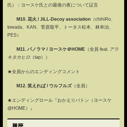
氏）：ヨースケ氏との最後の夜について証言
M10. 花火 / JiLL-Decoy association
（chihiRo、
towada、KAN、菅原龍平、トータス松本、林幸治、
PES）
M11. パノラマ / ヨースケ＠HOME
（全員 feat.
アラ
キタカヒロ
（tap））
★全員からのエンディングコメント
M12. 笑えれば / ウルフルズ
（全員）
★エンディングロール『おかえりバトン（ヨースケ
@HOME）』
履歴