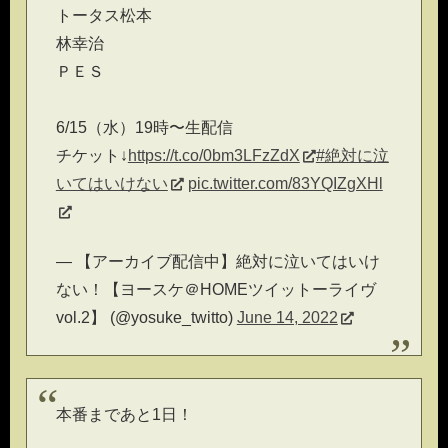
トータス松本
林幸治
ＰＥＳ
6/15（水）19時〜生配信
チケット↓
https://t.co/0bm3LFzZdX
#絶対に泣
いてはいけない
pic.twitter.com/83YQIZgXHl
— 【アーカイブ配信中】絶対に泣いてはいけ
ない！【ヨースケ＠HOMEツイットーライヴ
vol.2】 (@yosuke_twitto)
June 14, 2022
本番まであと1日！