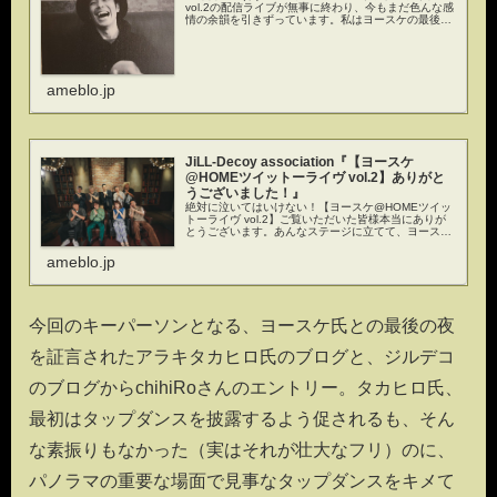
vol.2の配信ライブが無事に終わり、今もまだ色んな感
情の余韻を引きずっています。私はヨースケの最後の
夜…
ameblo.jp
JiLL-Decoy association『【ヨースケ
@HOMEツイットーライヴ vol.2】ありがと
うございました！』
絶対に泣いてはいけない！【ヨースケ@HOMEツイッ
トーライヴ vol.2】ご覧いただいた皆様本当にありが
とうございます。あんなステージに立てて、ヨースケ
に大…
ameblo.jp
今回のキーパーソンとなる、ヨースケ氏との最後の夜
を証言されたアラキタカヒロ氏のブログと、ジルデコ
のブログからchihiRoさんのエントリー。タカヒロ氏、
最初はタップダンスを披露するよう促されるも、そん
な素振りもなかった（実はそれが壮大なフリ）のに、
パノラマの重要な場面で見事なタップダンスをキメて