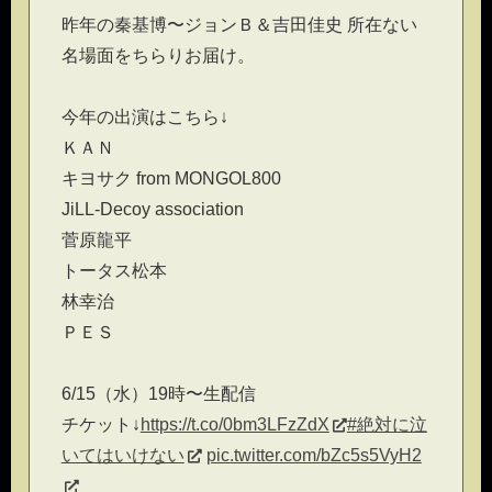
昨年の秦基博〜ジョンＢ＆吉田佳史 所在ない
名場面をちらりお届け。
今年の出演はこちら↓
ＫＡＮ
キヨサク from MONGOL800
JiLL-Decoy association
菅原龍平
トータス松本
林幸治
ＰＥＳ
6/15（水）19時〜生配信
チケット↓
https://t.co/0bm3LFzZdX
#絶対に泣
いてはいけない
pic.twitter.com/bZc5s5VyH2