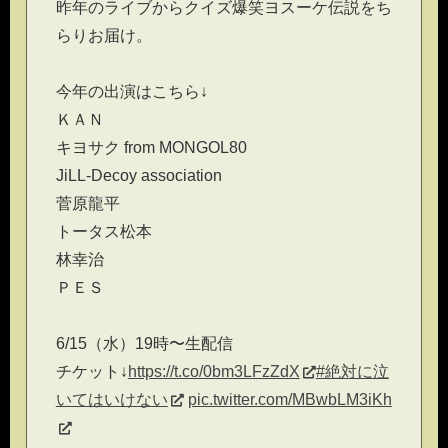
昨年のライブからクイズ爆笑ヨスーケ伝説をち
らりお届け。
今年の出演はこちら↓
ＫＡＮ
キヨサク from MONGOL80
JiLL-Decoy association
菅原龍平
トータス松本
林幸治
ＰＥＳ
6/15（水）19時〜生配信
チケット↓
https://t.co/0bm3LFzZdX
#絶対に泣
いてはいけない
pic.twitter.com/MBwbLM3iKh