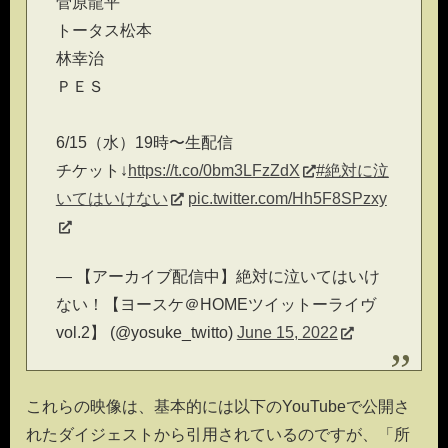
菅原龍平
トータス松本
林幸治
ＰＥＳ
6/15（水）19時〜生配信
チケット↓
https://t.co/0bm3LFzZdX
#絶対に泣
いてはいけない
pic.twitter.com/Hh5F8SPzxy
— 【アーカイブ配信中】絶対に泣いてはいけ
ない！【ヨースケ＠HOMEツイットーライヴ
vol.2】 (@yosuke_twitto)
June 15, 2022
これらの映像は、基本的には以下のYouTubeで公開さ
れたダイジェストから引用されているのですが、「所