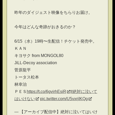
昨年のダイジェスト映像をちらりお届け。
今年はどんな奇跡がおきるのか？
6/15（水）19時〜生配信！チケット発売中。
ＫＡＮ
キヨサク from MONGOL80
JiLL-Decoy association
菅原龍平
トータス松本
林幸治
ＰＥＳ
https://t.co/6gvirhEsiR
#絶対に泣いて
はいけない
pic.twitter.com/U5vxrjIKQg
— 【アーカイブ配信中】絶対に泣いてはいけ