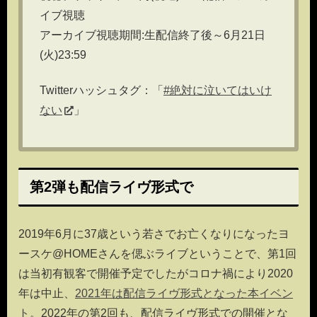
イブ視聴
アーカイブ視聴期間:生配信終了後～6月21日
(火)23:59
Twitterハッシュタグ：「
#絶対に泣いてはいけ
ない
」
第2弾も配信ライヴ形式で
2019年6月に37歳という若さでお亡くなりになったヨ
ースケ@HOMEさんを偲ぶライブということで、第1回
は当初有観客で開催予定でしたがコロナ禍により2020
年は中止、
2021年は配信ライヴ形式となった本イベン
ト
。2022年の第2回も、配信ライヴ形式での開催とな