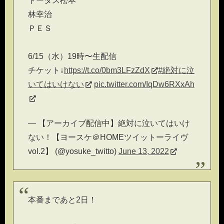
トータス松本
林幸治
ＰＥＳ
6/15（水）19時〜生配信
チケット↓
https://t.co/0bm3LFzZdX
#絶対に泣
いてはいけない
pic.twitter.com/IqDw6RXxAh
— 【アーカイブ配信中】絶対に泣いてはいけ
ない！【ヨースケ＠HOMEツイットーライヴ
vol.2】 (@yosuke_twitto)
June 13, 2022
本番まであと2日！