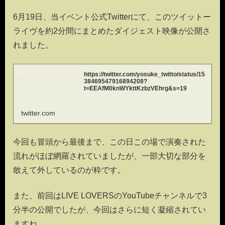
6月19日、当イベント公式Twitterにて、このツイットー
ライヴを約2分間にまとめたダイジェスト映像が公開さ
れました。
https://twitter.com/yosuke_twitto/status/15
38469547916894208?
t=EEAfM0knWYkttKzbzVEhrg&s=19
twitter.com
今回も冒頭から最後まで、この日この場で演奏された
流れがほぼ網羅されていましたが、一部大切な部分を
敢えて外しているのが粋です。
また、前回はLIVE LOVERSのYouTubeチャンネルで3
分半の公開でしたが、今回はさらに短く凝縮されてい
ますね。