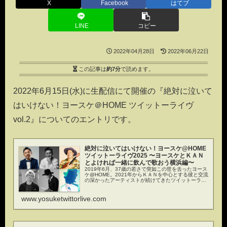
X
Facebook
はてブ
LINE
コピー
2022年04月28日
2022年06月22日
この記事は
約7分
で読めます。
2022年6月15日(水)に生配信にて開催の『絶対に泣いて
はいけない！ヨースケ＠HOME ツイットーライヴ
vol.2』についてのエントリです。
絶対に泣いてはいけない！ヨースケ@HOME
ツイットーライヴ2025 〜ヨースケとＫＡＮ
とよければ一緒に飲んで歌おう横浜編〜
2019年6月、37歳の若さで突如この世を去ったヨース
ケ@HOME。2021年からＫＡＮを中心とする彼と交流
の深かったアーティストが続けてきたツイットーライ
ヴが今年も開催決定！ヨースケ@HOMEの命日...
www.yosuketwittorlive.com