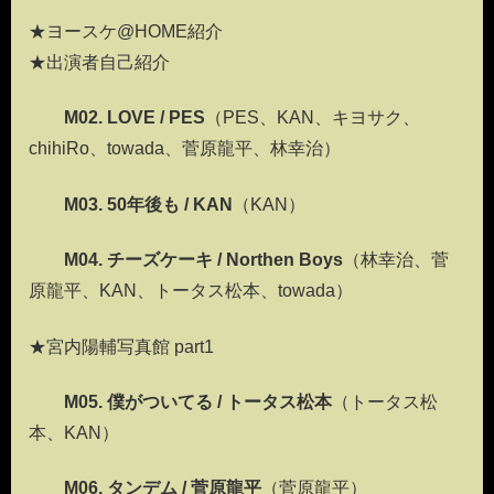
★ヨースケ@HOME紹介
★出演者自己紹介
M02. LOVE / PES
（PES、KAN、キヨサク、
chihiRo、towada、菅原龍平、林幸治）
M03. 50年後も / KAN
（KAN）
M04. チーズケーキ / Northen Boys
（林幸治、菅
原龍平、KAN、トータス松本、towada）
★宮内陽輔写真館 part1
M05. 僕がついてる / トータス松本
（トータス松
本、KAN）
M06. タンデム / 菅原龍平
（菅原龍平）