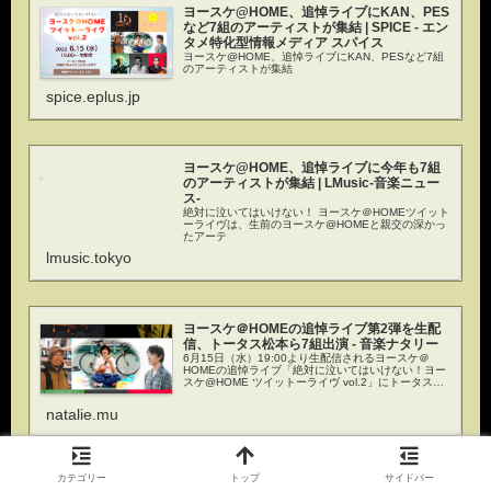
ヨースケ@HOME、追悼ライブにKAN、PES
など7組のアーティストが集結 | SPICE - エン
タメ特化型情報メディア スパイス
ヨースケ@HOME、追悼ライブにKAN、PESなど7組
のアーティストが集結
spice.eplus.jp
ヨースケ@HOME、追悼ライブに今年も7組
のアーティストが集結 | LMusic-音楽ニュー
ス-
絶対に泣いてはいけない！ ヨースケ＠HOMEツイット
ーライヴは、生前のヨースケ@HOMEと親交の深かっ
たアーテ
lmusic.tokyo
ヨースケ＠HOMEの追悼ライブ第2弾を生配
信、トータス松本ら7組出演 - 音楽ナタリー
6月15日（水）19:00より生配信されるヨースケ＠
HOMEの追悼ライブ「絶対に泣いてはいけない！ヨー
スケ@HOME ツイットーライヴ vol.2」にトータス松
本（ウルフルズ）の出演が決定した。
natalie.mu
カテゴリー
トップ
サイドバー