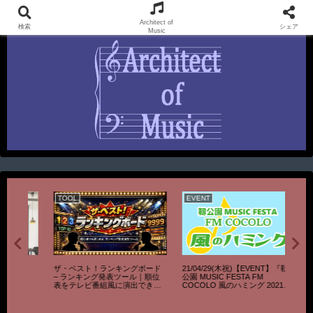
KAN UnOfficial FanSite & SEI Official FunSite
Architect of
検索
シェア
Music
TOOL
EVENT
LIVE
ザ・ベスト！ランキングボード
21/04/29(木祝)【EVENT】『靱
※中止※
– ランキング発表ツール｜順位
公園 MUSIC FESTA FM
【LIVE
表をテレビ番組風に演出できる
COCOLO 風のハミング 2021』
Quart
無料ツール
出演