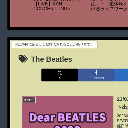
源もステキな音ゲーに
を積み上
【LIVE】KAN
ク
CONCERT TOUR
91『かあさんはわかっ
いたんだよ。』
※記事内に広告が自動挿入されることがあります。
The Beatles
X
Facebook
23/
EVENT
ト出
202
BEA
催日時: