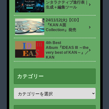
ンタラクティブ進行表｜
生成＋編集ツール
24/11/12(火)【CD】
『KAN A面
Collection』発売
4th Best
Album『IDEAS III ～the
very best of KAN～』／
KAN
カテゴリー