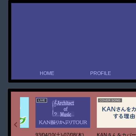
HOME
PROFILE
GAME
LIVE
Vibes Runner – どんな音
ーする理
91/05/23(木)-06/28(金)