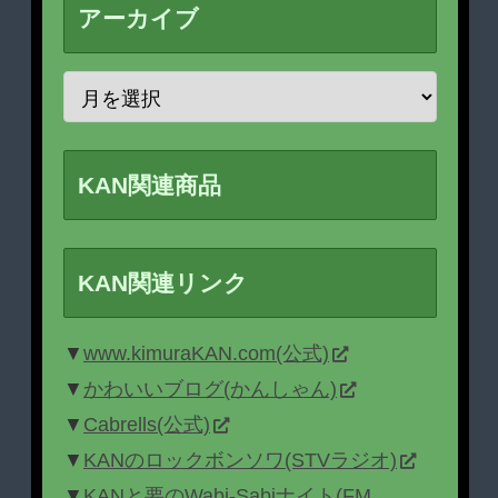
アーカイブ
KAN関連商品
KAN関連リンク
▼
www.kimuraKAN.com(公式)
▼
かわいいブログ(かんしゃん)
▼
Cabrells(公式)
▼
KANのロックボンソワ(STVラジオ)
▼
KANと要のWabi-Sabiナイト(FM