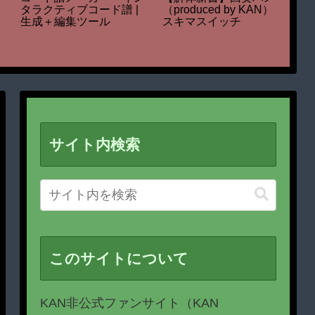
ボード 
『ap bank fes ’21 online
ツール
in KURKKU FIELDS』出
番組風
演
ツール
サイト内検索
このサイトについて
KAN非公式ファンサイト（KAN