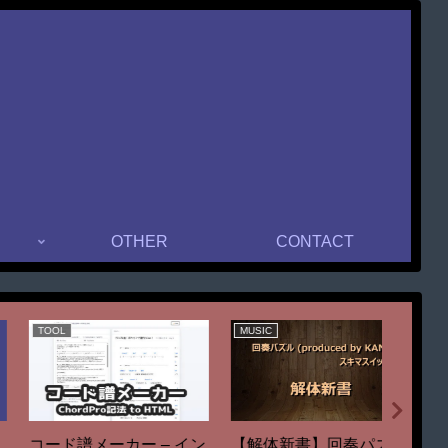
OTHER
CONTACT
SONG
EVENT
TOOL
『エキストラ』／KAN
ザ・ベ
21/10/03(日)【EVENT】