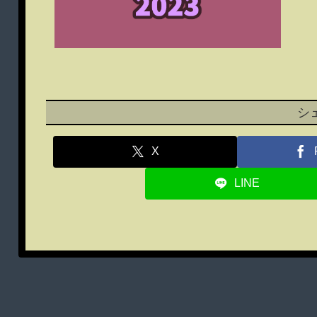
シ
X
LINE