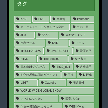
タグ
KAN
LIVE
秦基博
kanmode
オーケストラ・アンサンブル金沢
カバー曲
aiko
ASKA
スキマスイッチ
便利ツール
DVD
ツール
TRICERATOPS
LIVE REPORT
菅原龍平
HTML
The Beatles
寄せ書き
日本縦断ダダンダン
Btr30_deli
八神純子
お化け屋敷に花火がボ～ン！
宇海
MTWB
LSG7
Cabrells
澤近泰輔
WORLD WIDE GLOBAL SHOW
スマホになりたい
回奏パズル
ギター博物館へようこそ
WEBゲーム