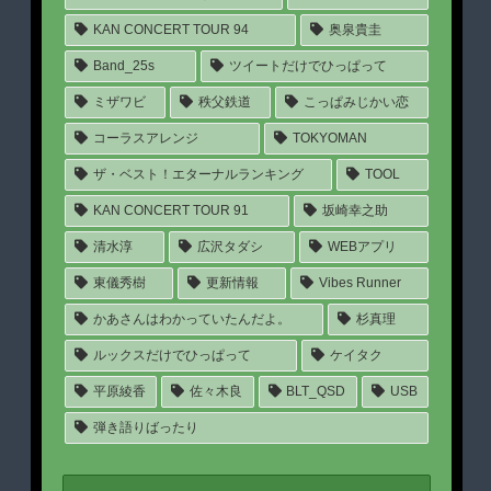
KAN CONCERT TOUR 94
奥泉貴圭
Band_25s
ツイートだけでひっぱって
ミザワビ
秩父鉄道
こっぱみじかい恋
コーラスアレンジ
TOKYOMAN
ザ・ベスト！エターナルランキング
TOOL
KAN CONCERT TOUR 91
坂崎幸之助
清水淳
広沢タダシ
WEBアプリ
東儀秀樹
更新情報
Vibes Runner
かあさんはわかっていたんだよ。
杉真理
ルックスだけでひっぱって
ケイタク
平原綾香
佐々木良
BLT_QSD
USB
弾き語りばったり