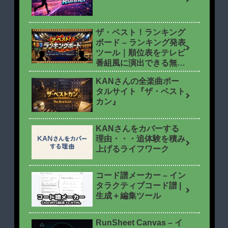
ザ・ベスト！ランキング
ボード – ランキング発表
ツール｜順位表をテレビ
番組風に演出できる無料
ツール
KANさんの全楽曲ポー
タルサイト『ザ・ベスト
カン』
KANさんをカバーする
理由・・・追体験を積み
上げるライフワーク
コード譜メーカー – イン
タラクティブコード譜 |
生成＋編集ツール
RunSheet Canvas – イ