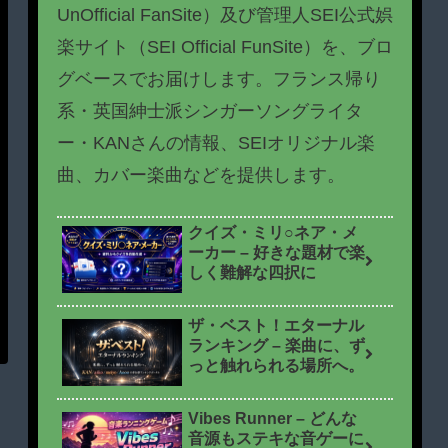
UnOfficial FanSite）及び管理人SEI公式娯
楽サイト（SEI Official FunSite）を、ブロ
グベースでお届けします。フランス帰り
系・英国紳士派シンガーソングライタ
ー・KANさんの情報、SEIオリジナル楽
曲、カバー楽曲などを提供します。
クイズ・ミリ○ネア・メ
ーカー – 好きな題材で楽
しく難解な四択に
ザ・ベスト！エターナル
ランキング – 楽曲に、ず
っと触れられる場所へ。
Vibes Runner – どんな
音源もステキな音ゲーに