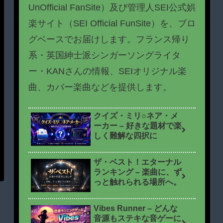
UnOfficial FanSite）及び管理人SEI公式娯
楽サイト（SEI Official FunSite）を、ブロ
グベースでお届けします。フランス帰り
系・英国紳士派シンガーソングライタ
ー・KANさんの情報、SEIオリジナル楽
曲、カバー楽曲などを提供します。
クイズ・ミリ○ネア・メ
ーカー – 好きな題材で楽
しく難解な四択に
ザ・ベスト！エターナル
ランキング – 楽曲に、ず
っと触れられる場所へ。
Vibes Runner – どんな
音源もステキな音ゲーに