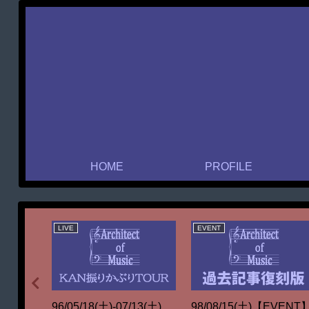
HOME
PROFILE
LIVE
EVENT
CD&DL】
96/05/18(土)-07/13(土)
98/08/15(土)【EVENT