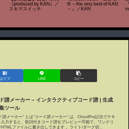
（produced by KAN）／
III ～the very best of KAN
『
スキマスイッチ
～』／KAN
i
はてブ
LINE
コピー
ド譜メーカー – インタラクティブコード譜 | 生成
集ツール
ド譜メーカー” とは"コード譜メーカー” は、ChordPro記法でテキ
を入力すると、歌詞付きコード譜をプレビュー可能で、ワンクリ
HTMLファイルに書き出しできます 。ライト/ダーク切...