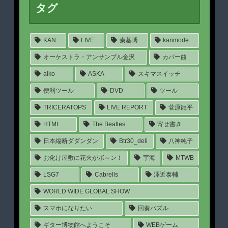
タグ
KAN
LIVE
秦基博
kanmode
オーケストラ・アンサンブル金沢
カバー曲
aiko
ASKA
スキマスイッチ
便利ツール
DVD
ツール
TRICERATOPS
LIVE REPORT
菅原龍平
HTML
The Beatles
寄せ書き
日本縦断ダダンダン
Btr30_deli
八神純子
お化け屋敷に花火がボ～ン！
宇海
MTWB
LSG7
Cabrells
澤近泰輔
WORLD WIDE GLOBAL SHOW
スマホになりたい
回奏パズル
ギター博物館へようこそ
WEBゲーム