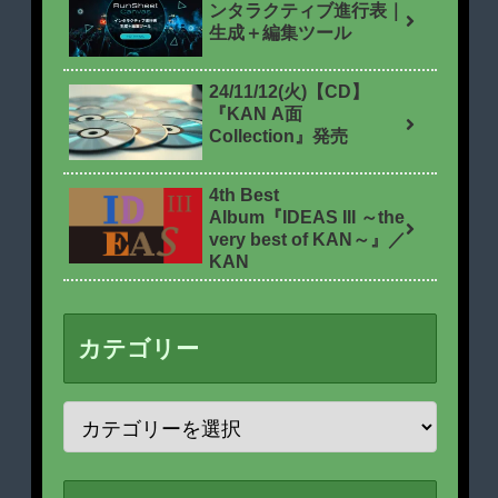
ンタラクティブ進行表｜
生成＋編集ツール
24/11/12(火)【CD】
『KAN A面
Collection』発売
4th Best
Album『IDEAS III ～the
very best of KAN～』／
KAN
カテゴリー