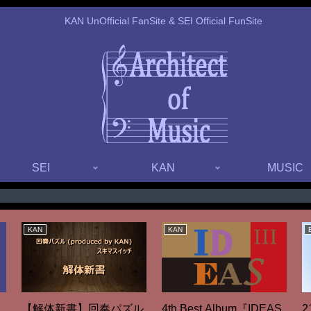
KAN UnOfficial FanSite & SEI Official FunSite
SEI
KAN
MUSIC
KAN
KAN
【解体新書】回奏パズル
】
4th Best Album『IDEAS
2