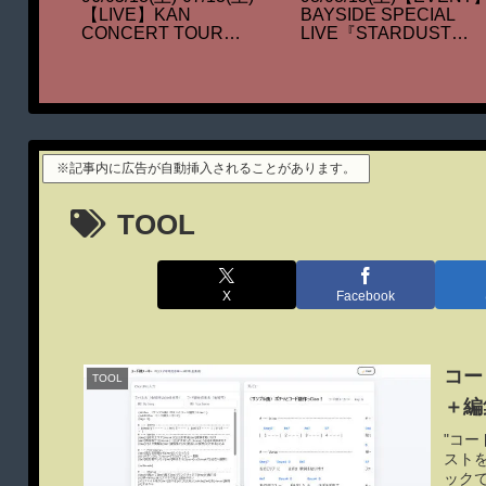
AN『ス
【LIVE】KAN
BAYSIDE SPECIAL
』発売
CONCERT TOUR
LIVE『STARDUST
96『LA TOUR
REVUE & KAN FACE
DOMESTICA
TO FACE』
DEL’ESTATE DAL
DICIOTTO MAGGIO AL
TREDICI LUGIO』
※記事内に広告が自動挿入されることがあります。
TOOL
X
Facebook
コー
TOOL
＋編
"コー
スト
ックで