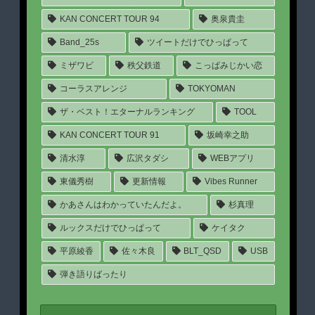
KAN CONCERT TOUR 94
奥泉貴圭
Band_25s
ツイートだけでひっぱって
ミザワビ
秩父鉄道
こっぱみじかい恋
コーラスアレンジ
TOKYOMAN
ザ・ベスト！エターナルランキング
TOOL
KAN CONCERT TOUR 91
坂崎幸之助
清水淳
広沢タダシ
WEBアプリ
東儀秀樹
更新情報
Vibes Runner
かあさんはわかっていたんだよ。
杉真理
ルックスだけでひっぱって
ケイタク
平原綾香
佐々木良
BLT_QSD
USB
弾き語りばったり