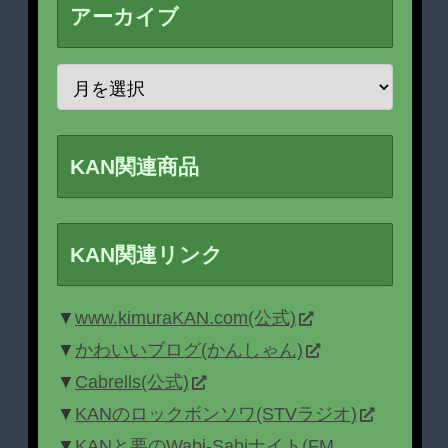
アーカイブ
KAN関連商品
KAN関連リンク
▼
www.kimuraKAN.com(公式)
▼
かわいいブログ(かんしゃん)
▼
Cabrells(公式)
▼
KANのロックボンソワ(STVラジオ)
▼
KANと要のWabi-Sabiナイト(FM