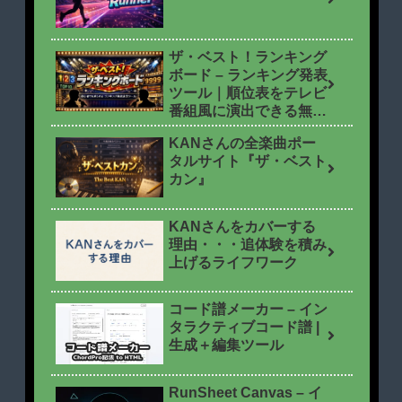
ザ・ベスト！ランキング
ボード – ランキング発表
ツール｜順位表をテレビ
番組風に演出できる無料
ツール
KANさんの全楽曲ポー
タルサイト『ザ・ベスト
カン』
KANさんをカバーする
理由・・・追体験を積み
上げるライフワーク
コード譜メーカー – イン
タラクティブコード譜 |
生成＋編集ツール
RunSheet Canvas – イ