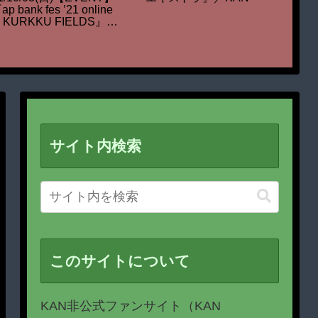
ap bank fes ’21 online
【EVE
n KURKKU FIELDS』出
MUSIC
演
COCO
2021
サイト内検索
このサイトについて
KAN非公式ファンサイト（KAN