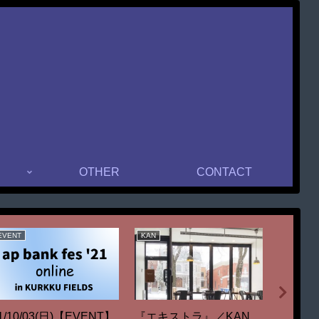
OTHER
CONTACT
EVENT
KAN
EVENT
『エキストラ』／KAN
1/10/03(日)【EVENT】
21/04/