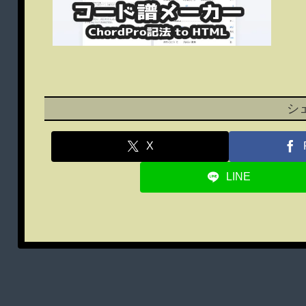
シ
X
LINE