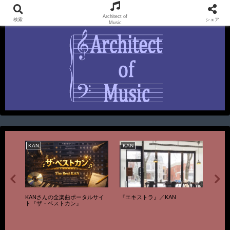
KAN UnOfficial FanSite & SEI Official FunSite
Architect of
検索
シェア
Music
KAN
KAN
OFF
『エキストラ』／KAN
IVE】
21/0
KANさんの全楽曲ポータルサイ
『LA
英 w
ト『ザ・ベストカン』
い』
TO
GIO』