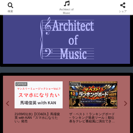
KAN UnOfficial FanSite & SEI Official FunSite
Architect of
検索
シェア
Music
OFFER
TOOL
LIVE
IVE】
21/09/01(水)【CD&DL】馬場俊
ザ・ベスト！ランキングボード
※中止※
3『は
英 with KAN『スマホになりた
– ランキング発表ツール｜順位
【LIVE
い』発売
表をテレビ番組風に演出できる
Quart
無料ツール