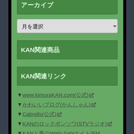
アーカイブ
KAN関連商品
KAN関連リンク
▼
www.kimuraKAN.com(公式)
▼
かわいいブログ(かんしゃん)
▼
Cabrells(公式)
▼
KANのロックボンソワ(STVラジオ)
▼
KANと要のWabi-Sabiナイト(FM