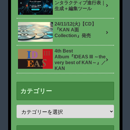
ンタラクティブ進行表｜
生成＋編集ツール
24/11/12(火)【CD】
『KAN A面
Collection』発売
4th Best
Album『IDEAS III ～the
very best of KAN～』／
KAN
カテゴリー