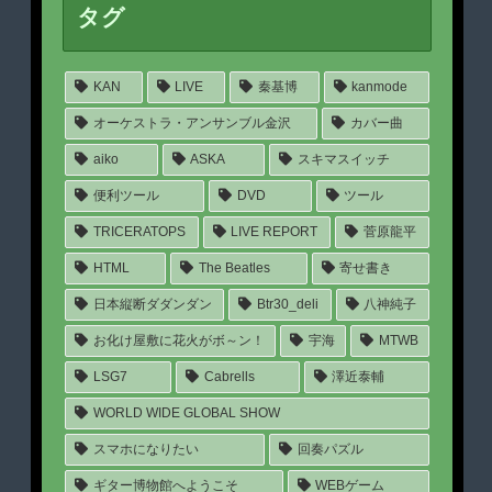
タグ
KAN
LIVE
秦基博
kanmode
オーケストラ・アンサンブル金沢
カバー曲
aiko
ASKA
スキマスイッチ
便利ツール
DVD
ツール
TRICERATOPS
LIVE REPORT
菅原龍平
HTML
The Beatles
寄せ書き
日本縦断ダダンダン
Btr30_deli
八神純子
お化け屋敷に花火がボ～ン！
宇海
MTWB
LSG7
Cabrells
澤近泰輔
WORLD WIDE GLOBAL SHOW
スマホになりたい
回奏パズル
ギター博物館へようこそ
WEBゲーム