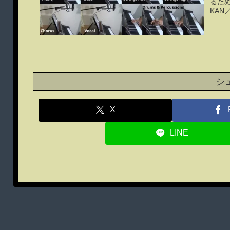
るた
KAN
シ
X
LINE