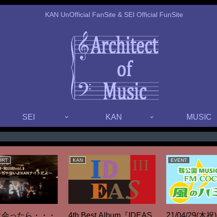
KAN UnOfficial FanSite & SEI Official FunSite
SEI
KAN
MUSIC
EVENT
COVER SONG
21/10/03(日)【EVENT】
KANさんをカバーする理
9