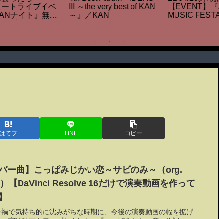
『ap bank fes ’21 online
由・・・追体験を積み上
B
in KURKKU FIELDS』出
げるライフワーク
L
演
R
T
はてブ
LINE
コピー
バー曲】こっぱみじかい恋～サビのみ～（org.
N）【DaVinci Resolve 16だけで演奏動画を作って
】
ナ禍で気持ち的に沈みがちな時期に、今後の演奏動画の幅を拡げ