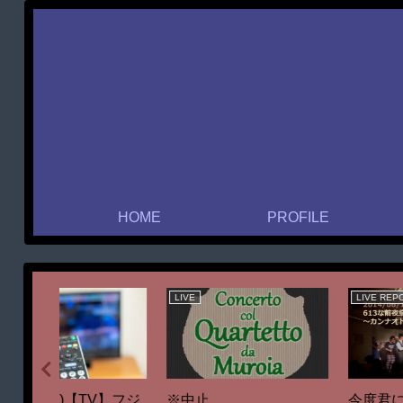
HOME
PROFILE
KAN
EVENT
ら・・・
4th Best Album『IDEAS
21/04/29(木祝)