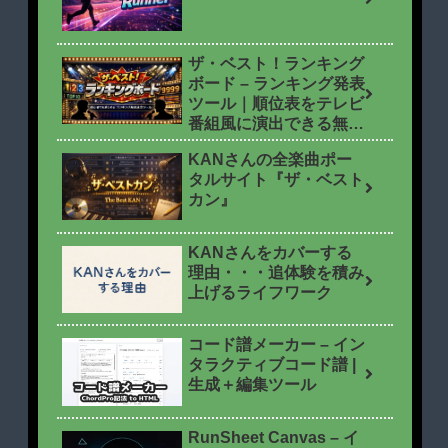
ザ・ベスト！ランキング
ボード – ランキング発表
ツール｜順位表をテレビ
番組風に演出できる無料
ツール
KANさんの全楽曲ポー
タルサイト『ザ・ベスト
カン』
KANさんをカバーする
理由・・・追体験を積み
上げるライフワーク
コード譜メーカー – イン
タラクティブコード譜 |
生成＋編集ツール
RunSheet Canvas – イ