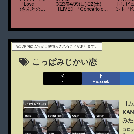
イブイベ
III ～the very best of KAN
【EVENT】『靱公園
ト』無事
～』／KAN
MUSIC FESTA FM
ポ
COCOLO 風のハミング
2021』出演
※記事内に広告が自動挿入されることがあります。
こっぱみじかい恋
X
Facebook
【カ
COVER SONG
KA
みた
コロ