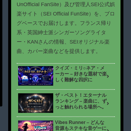
UnOfficial FanSite）及び管理人SEI公式娯
楽サイト（SEI Official FunSite）を、ブロ
グベースでお届けします。フランス帰り
系・英国紳士派シンガーソングライタ
ー・KANさんの情報、SEIオリジナル楽
曲、カバー楽曲などを提供します。
クイズ・ミリ○ネア・メ
ーカー – 好きな題材で楽
しく難解な四択に
ザ・ベスト！エターナル
ランキング – 楽曲に、ず
っと触れられる場所へ。
Vibes Runner – どんな
音源もステキな音ゲーに