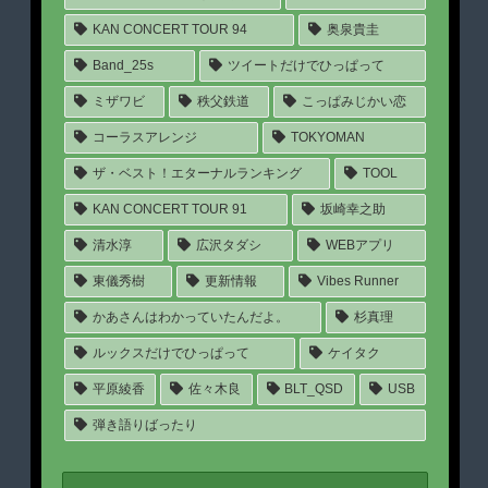
KAN CONCERT TOUR 94
奥泉貴圭
Band_25s
ツイートだけでひっぱって
ミザワビ
秩父鉄道
こっぱみじかい恋
コーラスアレンジ
TOKYOMAN
ザ・ベスト！エターナルランキング
TOOL
KAN CONCERT TOUR 91
坂崎幸之助
清水淳
広沢タダシ
WEBアプリ
東儀秀樹
更新情報
Vibes Runner
かあさんはわかっていたんだよ。
杉真理
ルックスだけでひっぱって
ケイタク
平原綾香
佐々木良
BLT_QSD
USB
弾き語りばったり