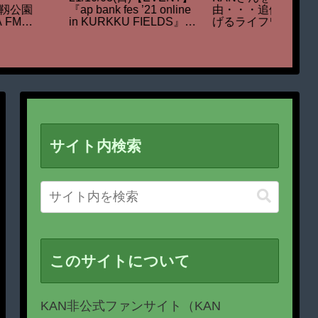
ボード – ランキング発表
源もス
AYSIDE SPECIAL
ツール｜順位表をテレビ
IVE『STARDUST
番組風に演出できる無料
EVUE & KAN FACE
ツール
O FACE』
サイト内検索
このサイトについて
KAN非公式ファンサイト（KAN