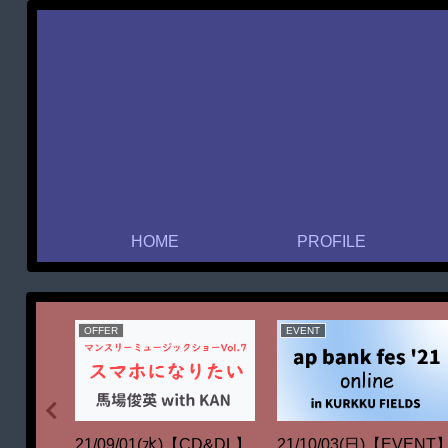
HOME
PROFILE
OFFER
EVENT
TV】フジ
21/09/01(水)【CD&DL】
21/10/03(日)【EVENT