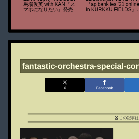
e
馬場俊英 with KAN『ス
『ap bank fes ’21 onlin
んとの対
マホになりたい』発売
in KURKKU FIELDS』
演
fantastic-orchestra-special-co
X
Facebook
この記事は