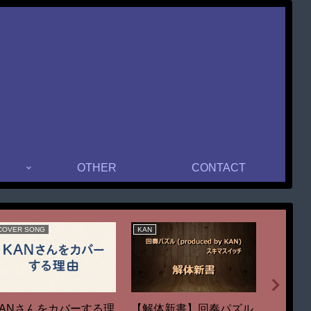
OTHER
CONTACT
COVER SONG
KAN
EVENT
【解体新書】回奏パズル
KANさんをカバーする理
21/04/