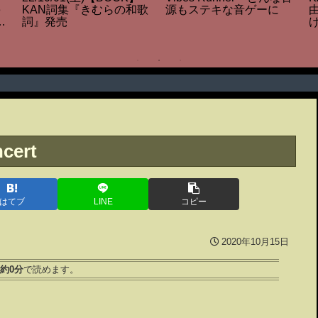
源もステキな音ゲーに
e
KAN詞集『きむらの和歌
出
詞』発売
ncert
はてブ
LINE
コピー
2020年10月15日
約0分
で読めます。