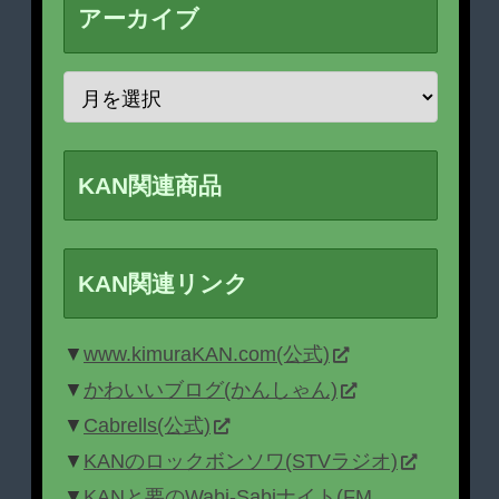
アーカイブ
KAN関連商品
KAN関連リンク
▼
www.kimuraKAN.com(公式)
▼
かわいいブログ(かんしゃん)
▼
Cabrells(公式)
▼
KANのロックボンソワ(STVラジオ)
▼
KANと要のWabi-Sabiナイト(FM