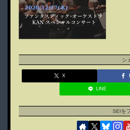
シ
X
LINE
SEI