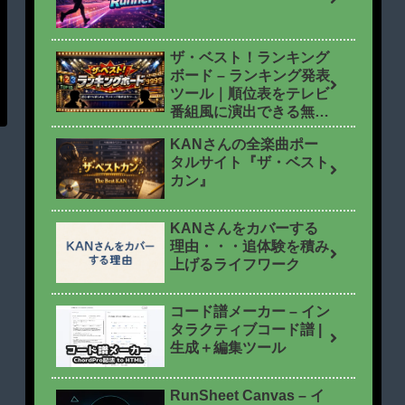
ザ・ベスト！ランキング
ボード – ランキング発表
ツール｜順位表をテレビ
番組風に演出できる無料
ツール
KANさんの全楽曲ポー
タルサイト『ザ・ベスト
カン』
KANさんをカバーする
理由・・・追体験を積み
上げるライフワーク
コード譜メーカー – イン
タラクティブコード譜 |
生成＋編集ツール
RunSheet Canvas – イ