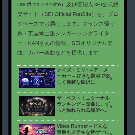
UnOfficial FanSite）及び管理人SEI公式娯
楽サイト（SEI Official FunSite）を、ブロ
グベースでお届けします。フランス帰り
系・英国紳士派シンガーソングライタ
ー・KANさんの情報、SEIオリジナル楽
曲、カバー楽曲などを提供します。
クイズ・ミリ○ネア・メ
ーカー – 好きな題材で楽
しく難解な四択に
ザ・ベスト！エターナル
ランキング – 楽曲に、ず
っと触れられる場所へ。
Vibes Runner – どんな
音源もステキな音ゲーに