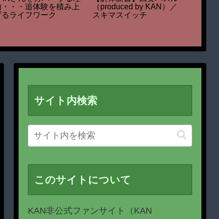
（produced by KAN）／
由・・・追体験を積み上
【EVE
スキマスイッチ
げるライフワーク
MUSIC
COCO
2021
サイト内検索
このサイトについて
KAN非公式ファンサイト（KAN