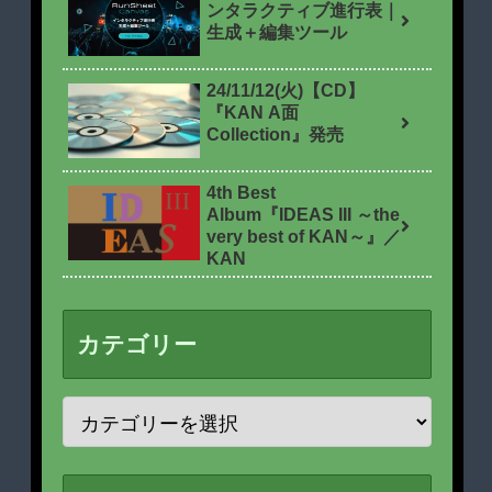
ンタラクティブ進行表｜
生成＋編集ツール
24/11/12(火)【CD】
『KAN A面
Collection』発売
4th Best
Album『IDEAS III ～the
very best of KAN～』／
KAN
カテゴリー