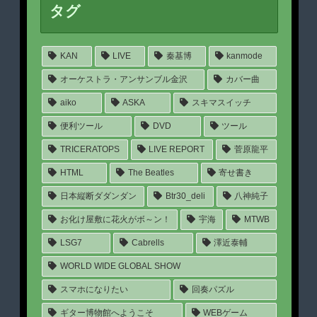
タグ
KAN
LIVE
秦基博
kanmode
オーケストラ・アンサンブル金沢
カバー曲
aiko
ASKA
スキマスイッチ
便利ツール
DVD
ツール
TRICERATOPS
LIVE REPORT
菅原龍平
HTML
The Beatles
寄せ書き
日本縦断ダダンダン
Btr30_deli
八神純子
お化け屋敷に花火がボ～ン！
宇海
MTWB
LSG7
Cabrells
澤近泰輔
WORLD WIDE GLOBAL SHOW
スマホになりたい
回奏パズル
ギター博物館へようこそ
WEBゲーム