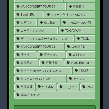
KAN CONCERT TOUR 94
奥泉貴圭
Band_25s
ツイートだけでひっぱって
ミザワビ
秩父鉄道
こっぱみじかい恋
コーラスアレンジ
TOKYOMAN
ザ・ベスト！エターナルランキング
TOOL
KAN CONCERT TOUR 91
坂崎幸之助
清水淳
広沢タダシ
WEBアプリ
東儀秀樹
更新情報
Vibes Runner
かあさんはわかっていたんだよ。
杉真理
ルックスだけでひっぱって
ケイタク
平原綾香
佐々木良
BLT_QSD
USB
弾き語りばったり