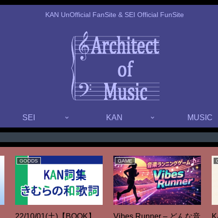
KAN UnOfficial FanSite & SEI Official FunSite
SEI
KAN
MUSIC
GOODS
GAME
Vibes Runner – どんな音
】
22/10/01(土)【BOOK】